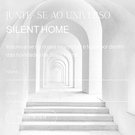
JUNTE-SE AO UNIVERSO
SILENT HOME
Inscreva-se na nossa newsletter e fique por dentro
das novidades da Silent Home.
SUBSCREVER
ALTERNATIVE: