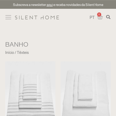
Subscreva a newsletter
aqui
e receba novidades da Silent Home
0
PT
BANHO
Início
Têxteis