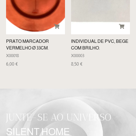
PRATO MARCADOR
INDIVIDUAL DE PVC, BEGE
VERMELHO Ø 33CM.
COM BRILHO.
X00018
X00003
6,00
€
8,50
€
JUNTE-SE AO UNIVERSO
SILENT HOME