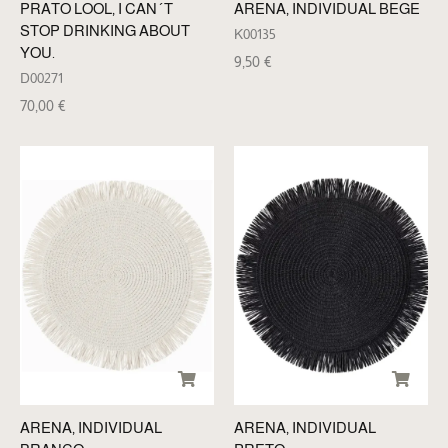
PRATO LOOL, I CAN´T
ARENA, INDIVIDUAL BEGE
STOP DRINKING ABOUT
K00135
YOU.
9,50
€
D00271
70,00
€
ARENA, INDIVIDUAL
ARENA, INDIVIDUAL