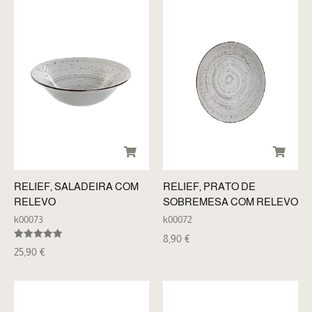
RELIEF, SALADEIRA COM
RELIEF, PRATO DE
RELEVO
SOBREMESA COM RELEVO
k00073
k00072
8,90
€
Avaliação
25,90
€
5.00
de 5