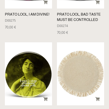
PRATO LOOL, I AM DIVINE!
PRATO LOOL, BAD TASTE
MUST BE CONTROLLED
D00275
D00274
70,00
€
70,00
€