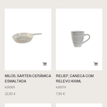
MILOS, SARTEN CERÂMICA
RELIEF, CANECA COM
ESMALTADA
RELEVO 400ML
k00069
k00074
32,00
€
7,90
€