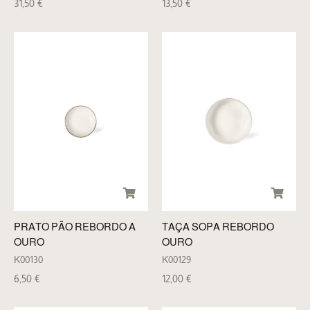
31,50
€
13,50
€
PRATO PÃO REBORDO A
TAÇA SOPA REBORDO
OURO
OURO
K00130
K00129
6,50
€
12,00
€