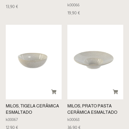
k00066
13,90
€
19,90
€
MILOS, TIGELA CERÂMICA
MILOS, PRATO PASTA
ESMALTADO
CERÂMICA ESMALTADO
k00067
k00068
12,90
€
36,90
€