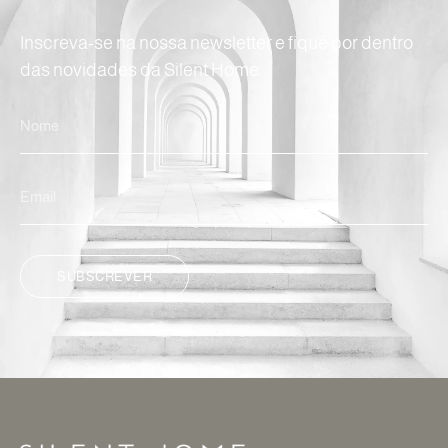
Inscreva-se na nossa newsletter e fique por dentro
das novidades da Silent Home.
SUBSCREVER
ALTERNATIVE: