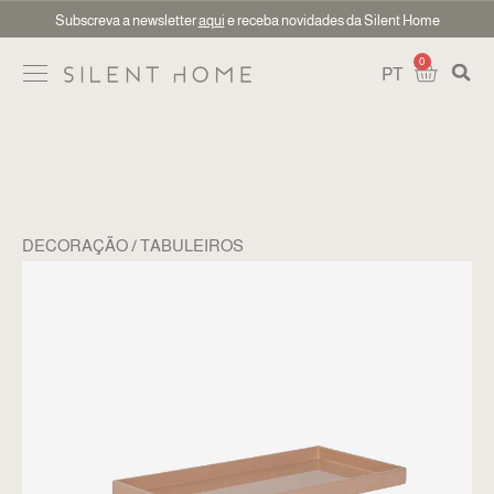
Subscreva a newsletter
aqui
e receba novidades da Silent Home
0
PT
DECORAÇÃO
TABULEIROS