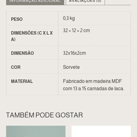
INFORMAÇÃO ADICIONAL
AVALIAÇÕES (0)
0,3 kg
PESO
32 × 12 × 2 cm
DIMENSÕES (C X L X
A)
32x16x2cm
DIMENSÃO
Sorvete
COR
Fabricado em madeira MDF
MATERIAL
com 13 a 15 camadas de laca.
TAMBÉM PODE GOSTAR