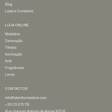
Blog
Lojas e Contactos
LOJA ONLINE
Mobiliário
Decoração
Têxteis
Iluminação
Arte
Fragrâncias
Livros
CONTACTOS
info@silenthomestore.com
+351 213 870 176
Rua Joaquim António de Aguiar N70 B