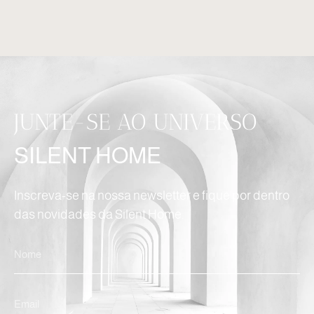
JUNTE-SE AO UNIVERSO
SILENT HOME
Inscreva-se na nossa newsletter e fique por dentro
das novidades da Silent Home.