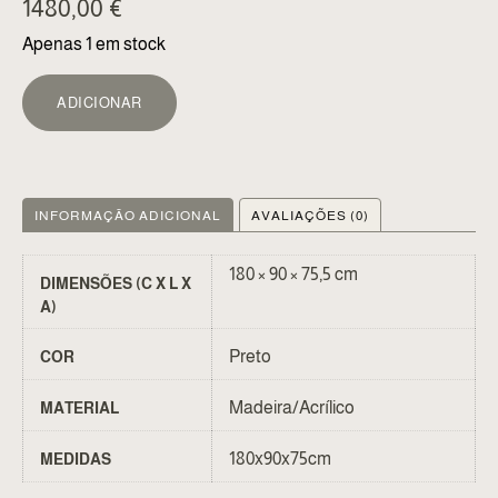
1480,00
€
Apenas 1 em stock
ALTERNATIVE:
ADICIONAR
INFORMAÇÃO ADICIONAL
AVALIAÇÕES (0)
180 × 90 × 75,5 cm
DIMENSÕES (C X L X
A)
Preto
COR
Madeira/Acrílico
MATERIAL
180x90x75cm
MEDIDAS