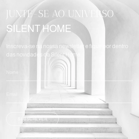
JUNTE-SE AO UNIVERSO
SILENT HOME
Inscreva-se na nossa newsletter e fique por dentro
das novidades da Silent Home.
SUBSCREVER
ALTERNATIVE: