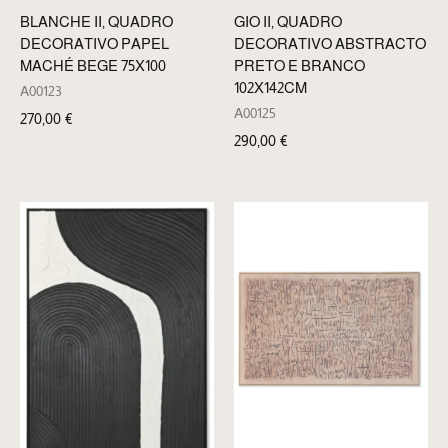
BLANCHE II, QUADRO
GIO II, QUADRO
DECORATIVO PAPEL
DECORATIVO ABSTRACTO
MACHÉ BEGE 75X100
PRETO E BRANCO
102X142CM
A00123
A00125
270,00
€
290,00
€