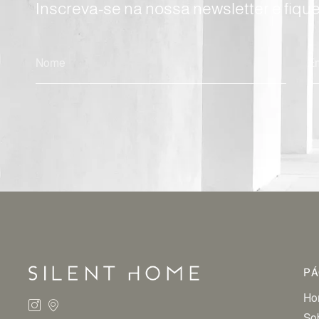
Inscreva-se na nossa newsletter e fiqu
ALTERNATIVE:
PÁ
Ho
So