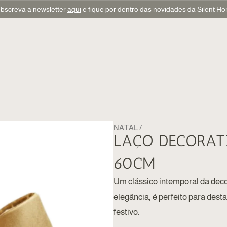
bscreva a newsletter
aqui
e fique por dentro das novidades da Silent H
NATAL
LAÇO DECORAT
60CM
Um clássico intemporal da decor
elegância, é perfeito para dest
festivo.