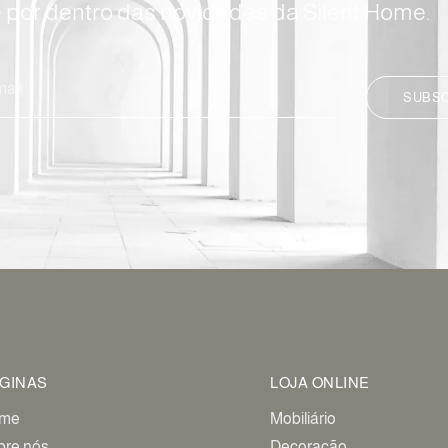
e por dentro das novidades da Silent Home.
SUBS
GINAS
LOJA ONLINE
me
Mobiliário
bre nós
Decoração