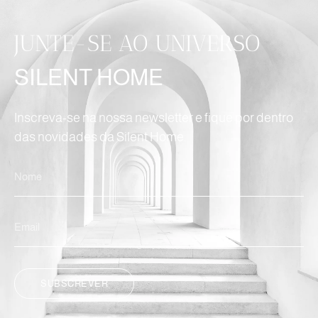
JUNTE-SE AO UNIVERSO
SILENT HOME
Inscreva-se na nossa newsletter e fique por dentro
das novidades da Silent Home.
SUBSCREVER
ALTERNATIVE: