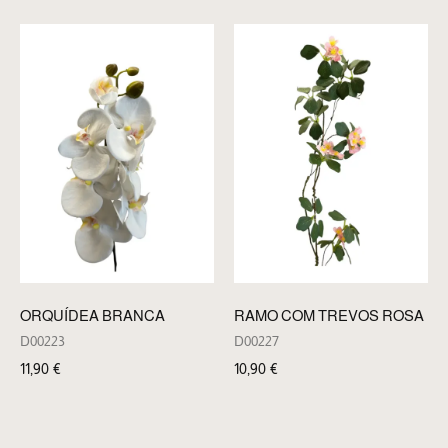
ORQUÍDEA BRANCA
RAMO COM TREVOS ROSA
D00223
D00227
11,90
€
10,90
€