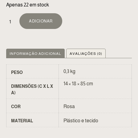
Apenas 22 em stock
ALTERNATIVE:
ADICIONAR
INFORMAÇÃO ADICIONAL
AVALIAÇÕES (0)
0,3 kg
PESO
14 × 18 × 85 cm
DIMENSÕES (C X L X
A)
Rosa
COR
Plástico e tecido
MATERIAL