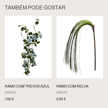
TAMBÉM PODE GOSTAR
RAMO COM TREVOS AZUL
RAMO COM RELVA
D00226
D00225
7,60
€
6,90
€