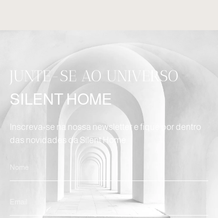
JUNTE-SE AO UNIVERSO
SILENT HOME
Inscreva-se na nossa newsletter e fique por dentro
das novidades da Silent Home.