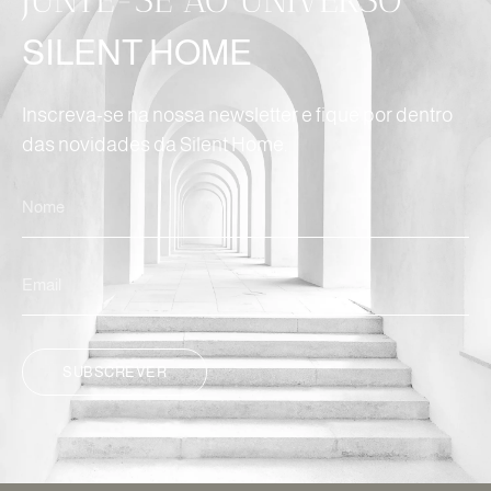
JUNTE-SE AO UNIVERSO
SILENT HOME
Inscreva-se na nossa newsletter e fique por dentro
das novidades da Silent Home.
SUBSCREVER
ALTERNATIVE: