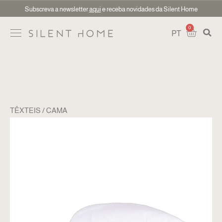
Subscreva a newsletter
aqui
e receba novidades da Silent Home
0
PT
TÊXTEIS
CAMA