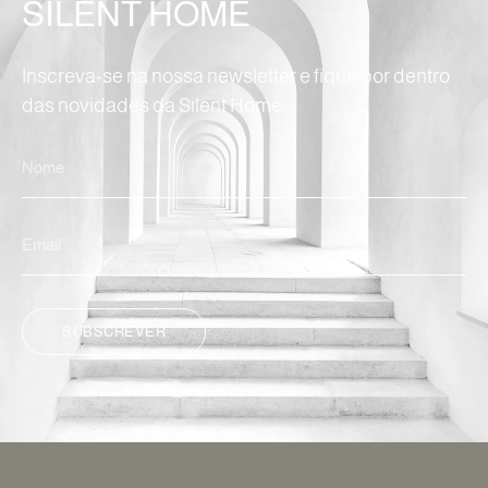
SILENT HOME
Inscreva-se na nossa newsletter e fique por dentro
das novidades da Silent Home.
SUBSCREVER
ALTERNATIVE: