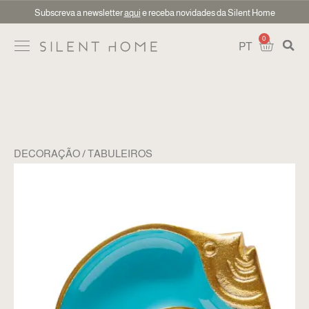
Subscreva a newsletter
aqui
e receba novidades da Silent Home
0
PT
DECORAÇÃO
TABULEIROS