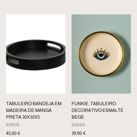
TABULEIRO BANDEJA EM
FUNKIE, TABULEIRO
MADEIRA DE MANGA
DECORATIVO ESMALTE
PRETA 30X30X5
BEGE
K00138
D00302
45,00
€
39,90
€