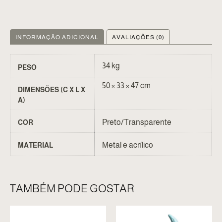
INFORMAÇÃO ADICIONAL
AVALIAÇÕES (0)
34 kg
PESO
50 × 33 × 47 cm
DIMENSÕES (C X L X
A)
Preto/Transparente
COR
Metal e acrílico
MATERIAL
TAMBÉM PODE GOSTAR