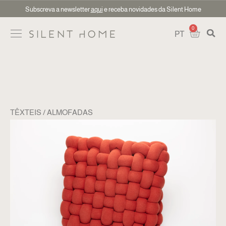
Subscreva a newsletter
aqui
e receba novidades da Silent Home
0
PT
TÊXTEIS
ALMOFADAS