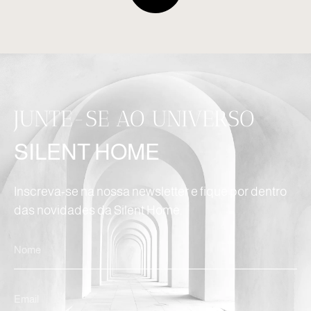
JUNTE-SE AO UNIVERSO
SILENT HOME
Inscreva-se na nossa newsletter e fique por dentro
das novidades da Silent Home.