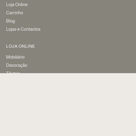
Loja Online
Carrinho
Blog
Lojas e Contactos
LOJA ONLINE
Mobiliário
Decoração
Têxteis
Iluminação
Arte
Fragrâncias
Livros
CONTACTOS
info@silenthomestore.com