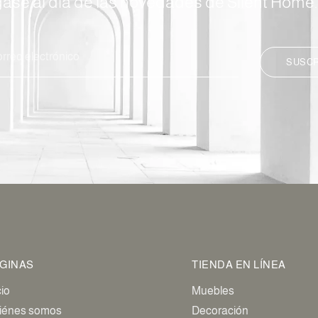
ase al día de las novedades de Silent Home.
SUSCR
GINAS
TIENDA EN LÍNEA
cio
Muebles
iénes somos
Decoración