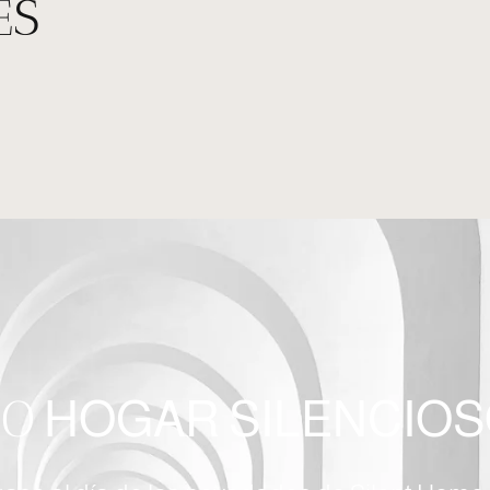
ES
SO
HOGAR SILENCIO