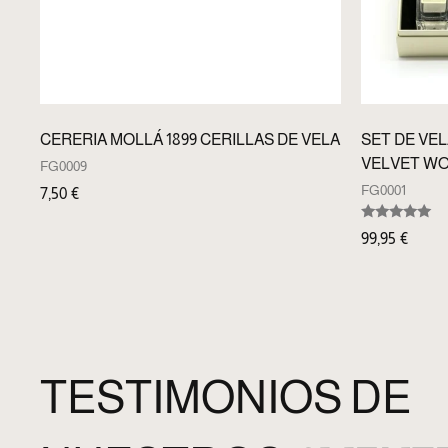
CERERIA MOLLÁ 1899 CERILLAS DE VELA
SET DE VE
VELVET WO
FG0009
FG0001
7,50
€
Valorado
99,95
€
con
5.00
de 5
TESTIMONIOS DE