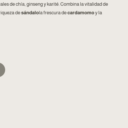
les de chía, ginseng y karité. Combina la vitalidad de
 riqueza de
sándalo
la frescura de
cardamomo
y la
ALTERNATIVA: