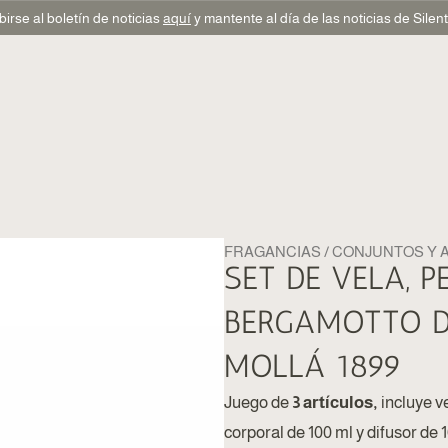
birse al boletín de noticias
aquí
y mantente al día de las noticias de Sile
FRAGANCIAS
CONJUNTOS Y 
SET DE VELA, 
BERGAMOTTO D
MOLLÁ 1899
Juego de
3 artículos,
incluye v
corporal de 100 ml y difusor de