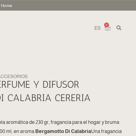
nt Home
0
ES
ACCESORIOS
PERFUME Y DIFUSOR
I CALABRIA CERERIA
ela aromática de 230 gr, fragancia para el hogar y bruma
 100 ml, en aroma
Bergamotto Di Calabria
Una fragancia