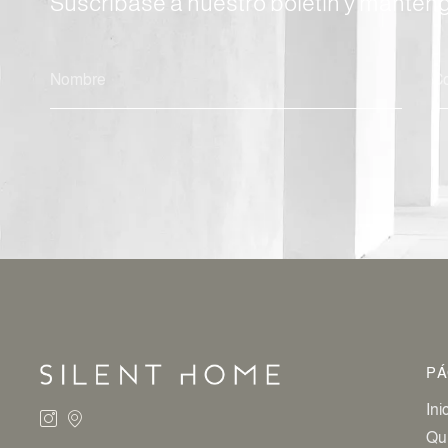
Suscríbase a nuestro boletín y manténg
ALTERNATIVA:
PÁ
Ini
Qu