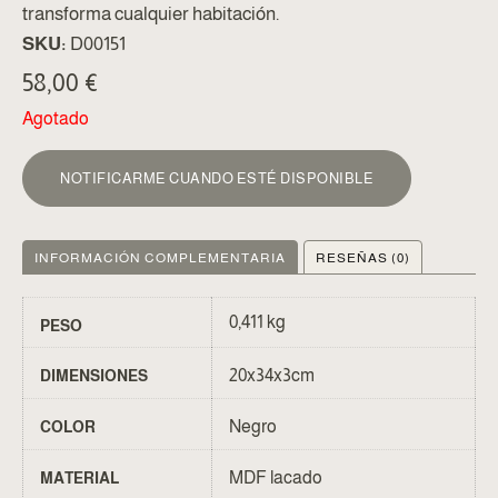
transforma cualquier habitación.
SKU:
D00151
58,00
€
Agotado
NOTIFICARME CUANDO ESTÉ DISPONIBLE
INFORMACIÓN COMPLEMENTARIA
RESEÑAS (0)
0,411 kg
PESO
20x34x3cm
DIMENSIONES
Negro
COLOR
MDF lacado
MATERIAL