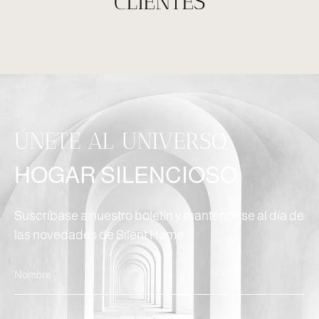
CLIENTES
ÚNETE AL UNIVERSO
HOGAR SILENCIOSO
Suscríbase a nuestro boletín y manténgase al día de
las novedades de Silent Home.