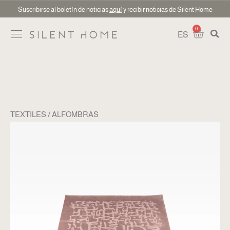
Suscribirse al boletín de noticias
aquí
y recibir noticias de Silent Home
0
ES
TEXTILES
ALFOMBRAS