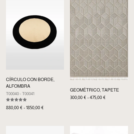
CÍRCULO CON BORDE,
ALFOMBRA
GEOMÉTRICO, TAPETE
T00040 - T00041
300,00
€
-
475,00
€
Valorado
880,00
€
-
1850,00
€
con
5.00
de 5